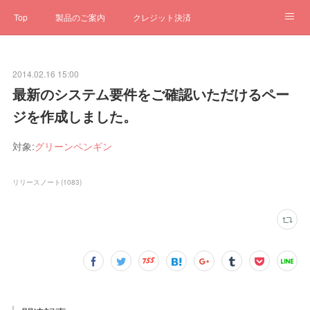
Top
製品のご案内
クレジット決済
サブスクペンギン
予約一元管理
サポート
Q&A
2014.02.16 15:00
クローゼット
ステータス
お問合せ
最新のシステム要件をご確認いただけるペー
ジを作成しました。
対象:
グリーンペンギン
リリースノート
(
1083
)