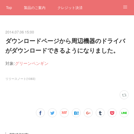
Top
製品のご案内
クレジット決済
サブスクペンギン
予約一元管理
サポート
Q&A
2014.07.06 15:00
クローゼット
ステータス
お問合せ
ダウンロードページから周辺機器のドライバ
がダウンロードできるようになりました。
対象:
グリーンペンギン
リリースノート
(
1083
)