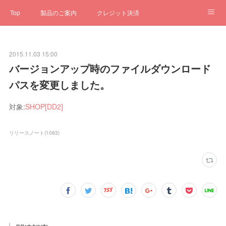
Top
製品のご案内
クレジット決済
サブスクペンギン
予約一元管理
サポート
Q&A
2015.11.03 15:00
クローゼット
ステータス
お問合せ
バージョンアップ時のファイルダウンロード
パスを変更しました。
対象:
SHOP[DD2]
リリースノート
(
1083
)