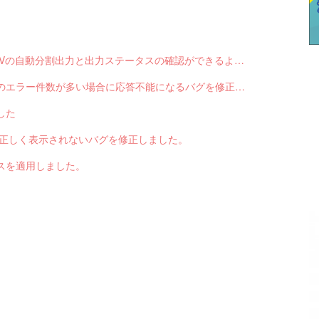
【サブスクペンギン】請求データ出力で、CSVの自動分割出力と出力ステータスの確認ができるようになりました。
【サブスクペンギン】請求データ入力で結果のエラー件数が多い場合に応答不能になるバグを修正しました。
した
色が正しく表示されないバグを修正しました。
スを適用しました。