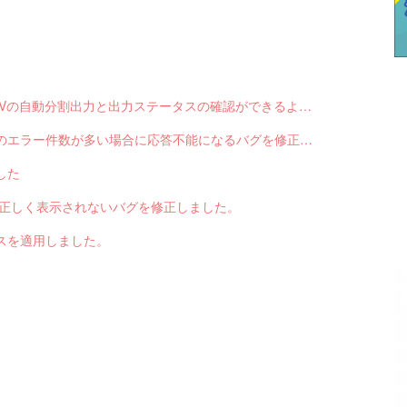
【サブスクペンギン】請求データ出力で、CSVの自動分割出力と出力ステータスの確認ができるようになりました。
【サブスクペンギン】請求データ入力で結果のエラー件数が多い場合に応答不能になるバグを修正しました。
した
色が正しく表示されないバグを修正しました。
スを適用しました。