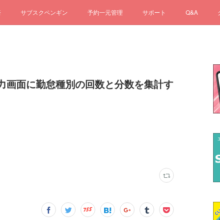
済
サブスクペンギン
予約一元管理
サポート
Q&A
出力画面に勤怠種別の回数と分数を集計す