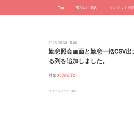
Top
製品のご案内
クレジット決
2016.05.30 15:00
勤怠照会画面と勤怠一括CSV
る列を追加しました。
対象:
OWNERS
リリースノート
(
1083
)