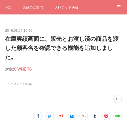
Top
製品のご案内
クレジット決済
サブスクペンギン
予約一元管理
サポート
Q&A
2016.08.21 15:00
クローゼット
ステータス
お問合せ
在庫実績画面に、販売とお渡し済の商品を渡
した顧客名を確認できる機能を追加しまし
た。
対象:
OWNERS
リリースノート
(
1083
)