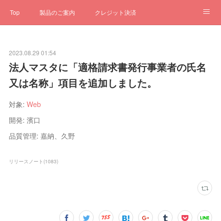
Top
製品のご案内
クレジット決済
サブスクペンギン
予約一元管理
サポート
Q&A
2023.08.29 01:54
クローゼット
ステータス
お問合せ
法人マスタに「適格請求書発行事業者の氏名
又は名称」項目を追加しました。
対象:
Web
開発: 濱口
品質管理: 嘉納、久野
リリースノート
(
1083
)