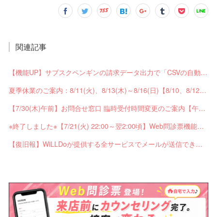
関連記事
【機能UP】サブスクペンギンの請求データ出力で「CSVの自動分割出力」と「出力ステータスの確認」ができるようになりました！
夏季休業のご案内：8/11(火)、8/13(木)～8/16(日)【8/10、8/12は通常営業】
【7/30(木)午前】お問合せ窓口 臨時受付時間変更のご案内【午前の受付9：30～10:59】
※終了しました※【7/21(火) 22:00～翌2:00頃】Web問診票機能がご利用できません【ペンギンカルテ大型メンテナンス】
【復旧報】WiLLDoが提供する全サービスでメールが送信できない不具合が発生していました