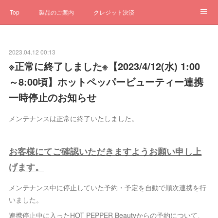
Top
製品のご案内
クレジット決済
サブスクペンギン
予約一元管理
サポート
Q&A
2023.04.12 00:13
クローゼット
ステータス
お問合せ
※正常に終了しました※【2023/4/12(水) 1:00
～8:00頃】ホットペッパービューティー連携
一時停止のお知らせ
メンテナンスは正常に終了いたしました。
お客様にてご確認いただきますようお願い申し上
げます。
メンテナンス中に停止していた予約・予定を自動で順次連携を行
いました。
連携停止中に入ったHOT PEPPER Beautyからの予約について、