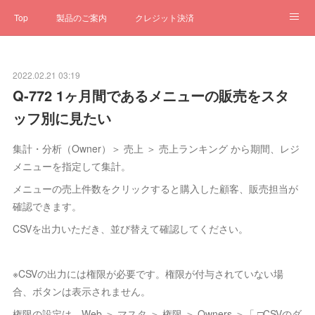
Top
製品のご案内
クレジット決済
サブスクペンギン
予約一元管理
サポート
Q&A
2022.02.21 03:19
クローゼット
ステータス
お問合せ
Q-772 1ヶ月間であるメニューの販売をスタ
ッフ別に見たい
集計・分析（Owner）＞ 売上 ＞ 売上ランキング から期間、レジ
メニューを指定して集計。
メニューの売上件数をクリックすると購入した顧客、販売担当が
確認できます。
CSVを出力いただき、並び替えて確認してください。
※CSVの出力には権限が必要です。権限が付与されていない場
合、ボタンは表示されません。
権限の設定は、Web ＞ マスタ ＞ 権限 ＞ Owners ＞「 □CSVのダ