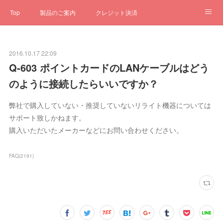
Top
製品のご案内
クレジット決済
サブスクペンギン
予約一元管理
サポート
Q&A
2016.10.17 22:09
クローゼット
ステータス
お問合せ
Q-603 ポイントカードのLANケーブルはどう
のように接続したらいいですか？
弊社で購入していない・推奨していないリライト機器については
サポート致しかねます。
購入いただいたメーカーなどにお問い合わせください。
FAQ
(
2191
)