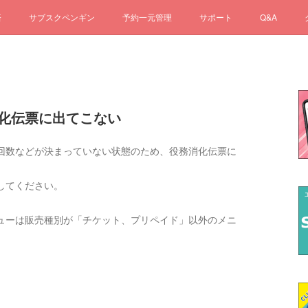
済
サブスクペンギン
予約一元管理
サポート
Q&A
消化伝票に出てこない
回数などが決まっていない状態のため、役務消化伝票に
してください。
ューは販売種別が「チケット、プリペイド」以外のメニ