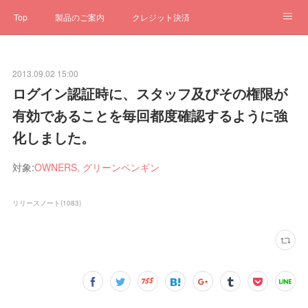
Top
製品のご案内
クレジット決済
サブスクペンギン
予約一元管理
サポート
Q&A
2013.09.02 15:00
クローゼット
ステータス
お問合せ
ログイン認証時に、スタッフ及びその権限が
有効であることを毎回都度確認するように強
化しました。
対象:
OWNERS, グリーンペンギン
リリースノート
(
1083
)